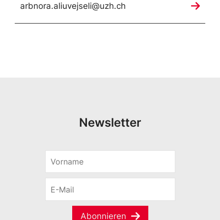
arbnora.aliuvejseli@uzh.ch
Newsletter
V
o
r
E
n
-
a
M
m
a
e
Abonnieren