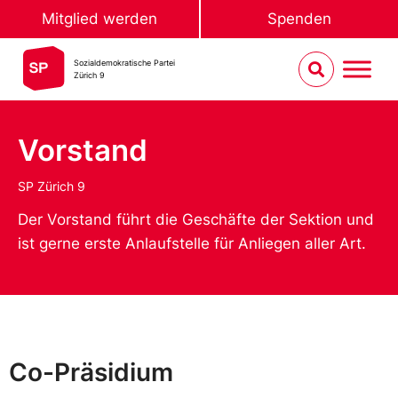
Mitglied werden
Spenden
Sozialdemokratische Partei
Zürich 9
Vorstand
SP Zürich 9
Der Vorstand führt die Geschäfte der Sektion und
ist gerne erste Anlaufstelle für Anliegen aller Art.
Co-Präsidium