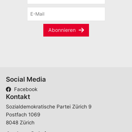
r
E
n
-
a
M
m
a
e
Abonnieren
i
*
l
*
Social Media
Facebook
Kontakt
Sozialdemokratische Partei Zürich 9
Postfach 1069
8048 Zürich